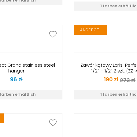
 farben erhältlich
1 farben erhältli
ANGEBOT!
ect Grand stainless steel
Zawór kątowy Laris-Perfe
hanger
1/2″ – 1/2″ 2 szt. (ZZ
96
zł
190
zł
273
zł
 farben erhältlich
1 farben erhältli