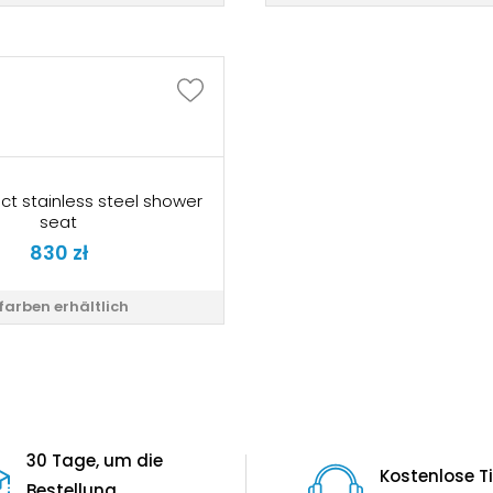
ect stainless steel shower
seat
830
zł
 farben erhältlich
30 Tage, um die
Kostenlose T
Bestellung