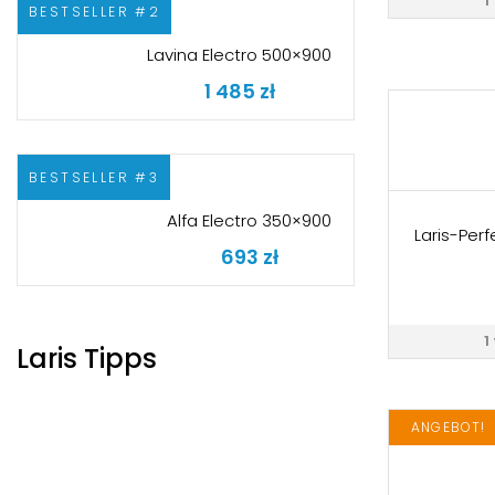
1
BESTSELLER #2
Lavina Electro 500×900
1 485
zł
BESTSELLER #3
Alfa Electro 350×900
Laris-Perf
693
zł
1
Laris Tipps
ANGEBOT!