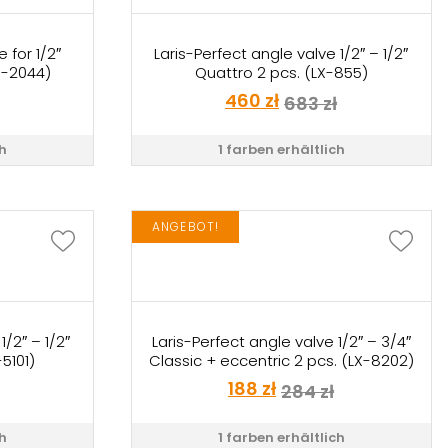
 for 1/2″
Laris-Perfect angle valve 1/2″ – 1/2″
LX-2044)
Quattro 2 pcs. (LX-855)
460
zł
683
zł
ch
1 farben erhältlich
ANGEBOT!
1/2″ – 1/2″
Laris-Perfect angle valve 1/2″ – 3/4″
5101)
Classic + eccentric 2 pcs. (LX-8202)
188
zł
284
zł
ch
1 farben erhältlich