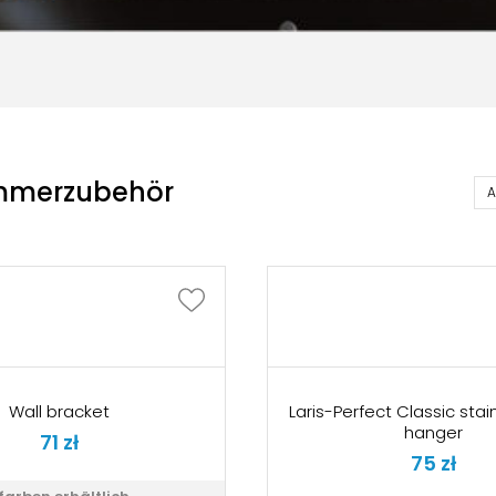
mmerzubehör
Wall bracket
Laris-Perfect Classic stai
hanger
71
zł
75
zł