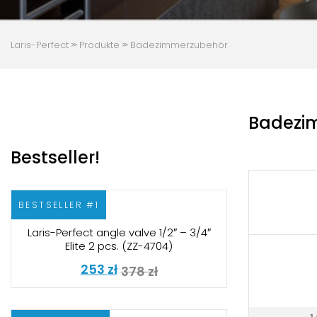
Laris-Perfect
Produkte
Badezimmerzubehör
≫
≫
Badezi
Bestseller!
BESTSELLER #1
Laris-Perfect angle valve 1/2″ – 3/4″
Elite 2 pcs. (ZZ-4704)
253
zł
378
zł