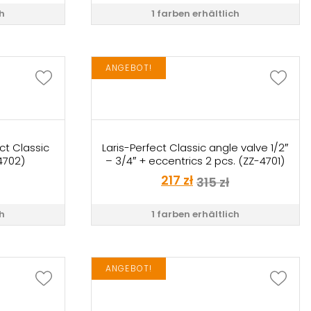
ch
1 farben erhältlich
ANGEBOT!
ct Classic
Laris-Perfect Classic angle valve 1/2″
-4702)
– 3/4″ + eccentrics 2 pcs. (ZZ-4701)
217
zł
315
zł
ch
1 farben erhältlich
ANGEBOT!