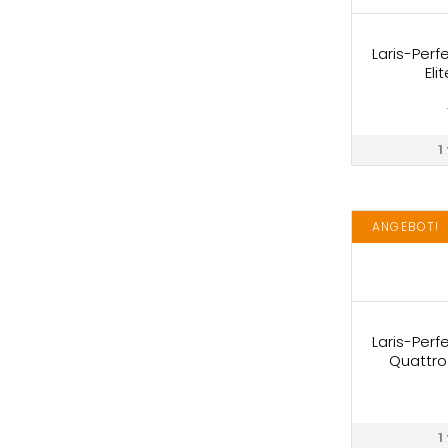
Laris-Perf
Eli
1
ANGEBOT!
Laris-Perf
Quattro 
1