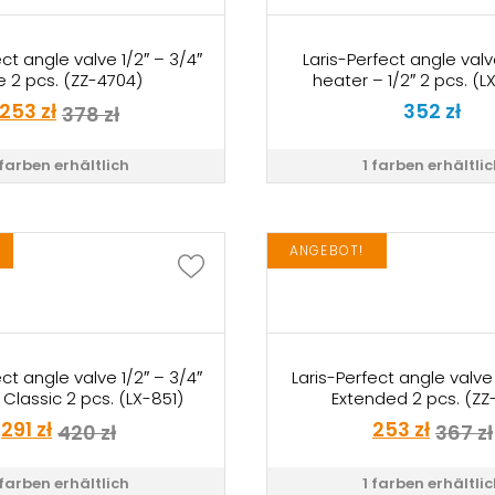
ect angle valve 1/2″ – 3/4″
Laris-Perfect angle valve
te 2 pcs. (ZZ-4704)
heater – 1/2″ 2 pcs. (
253
zł
352
zł
378
zł
 farben erhältlich
1 farben erhältli
ANGEBOT!
ect angle valve 1/2″ – 3/4″
Laris-Perfect angle valve 
Classic 2 pcs. (LX-851)
Extended 2 pcs. (ZZ-
291
zł
253
zł
420
zł
367
zł
 farben erhältlich
1 farben erhältli