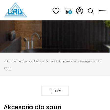
0
Suszarki elektryczne
Grzejniki wodne
Akcesoria do łazienki
Do saun i basenów
Laris-Perfect
Produkty
Do saun i basenów
Akcesoria dla
≫
≫
≫
Promocje!
saun
E-katalog
Filtr
Akcesoria dla saun