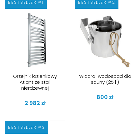
BESTSELLER #1
BESTSELLER #2
Grzejnik łazienkowy
Wiadro-wodospad dla
Atlant ze stali
sauny (25 l )
nierdzewnej
800
zł
2 982
zł
BESTSELLER #3