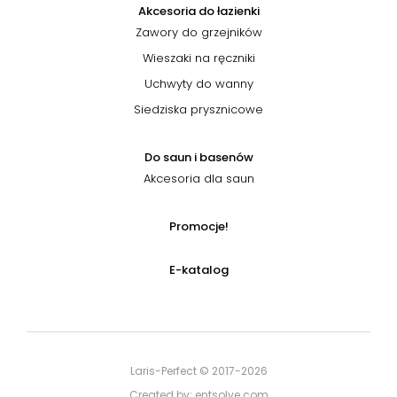
Akcesoria do łazienki
Zawory do grzejników
Wieszaki na ręczniki
Uchwyty do wanny
Siedziska prysznicowe
Do saun i basenów
Akcesoria dla saun
Promocje!
E-katalog
Laris-Perfect © 2017-2026
Created by: entsolve.com